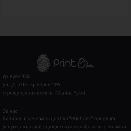
6
9
Л
,
л
6
в
Е
2
.
л
.
Н
в
.
И
.
Е
гр. Русе 7000
ул. „Д-р Петър Берон“ №5
(срещу задния вход на Община Русе)
За нас
Копирен и рекламен център “Print One” предлага
услуги, свързани с цялостната изработка на рекламни