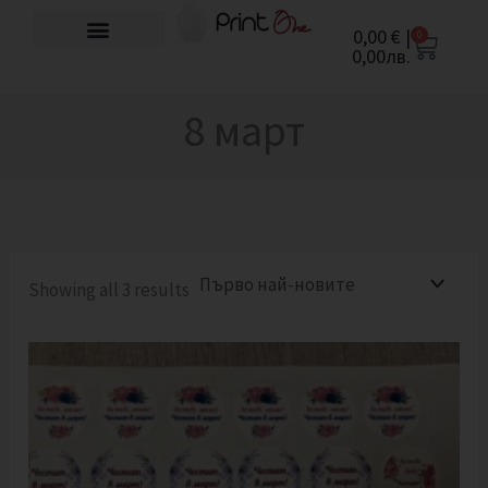
Sorted
Skip
by
0,00
€
|
0
Cart
to
latest
0,00
лв.
content
8 март
Showing all 3 results