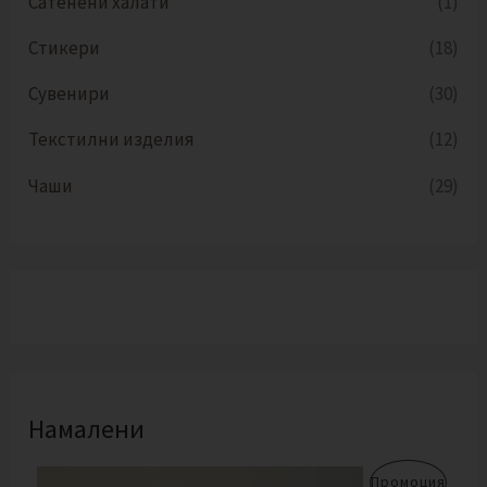
Сатенени халати
(1)
Стикери
(18)
Сувенири
(30)
Текстилни изделия
(12)
Чаши
(29)
Намалени
O
Т
П
Промоция