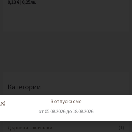
0,13
€
|
0,25
лв.
Категории
В отпуска сме
Бебешки визитки
(3)
от 05.08.2026 до 18.08.2026
Договори, декларации, бланки
(7)
Дървени закачалки
(1)