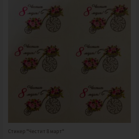
Стикер “Честит 8 март“