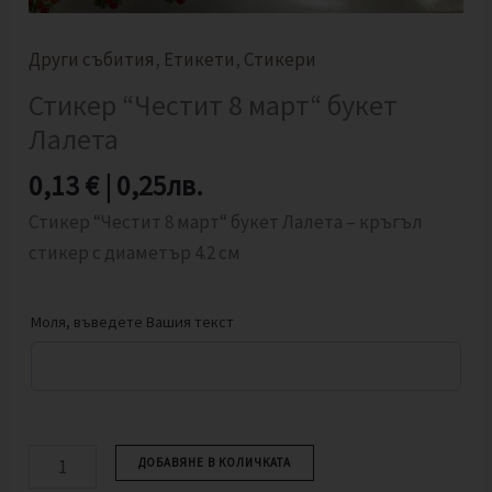
Други събития
,
Етикети
,
Стикери
Стикер “Честит 8 март“ букет
Лалета
0,13
€
|
0,25
лв.
Стикер “Честит 8 март“ букет Лалета – кръгъл
стикер с диаметър 4.2 см
Моля, въведете Вашия текст
ДОБАВЯНЕ В КОЛИЧКАТА