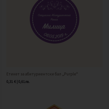
Етикет за абитуриентски бал „Purple“
0,31
€
|
0,61
лв.