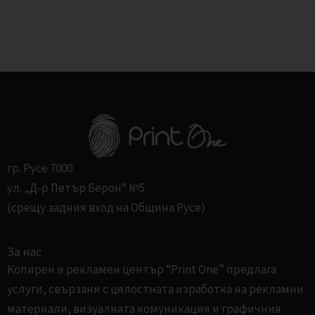
гр. Русе 7000
ул. „Д-р Петър Берон“ №5
(срещу задния вход на Община Русе)
За нас
Копирен и рекламен център “Print One” предлага
услуги, свързани с цялостната изработка на рекламни
материали, визуалната комуникация и графичния