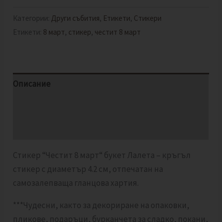
Категории:
Други събития
,
Етикети
,
Стикери
Етикети:
8 март
,
стикер
,
честит 8 март
Описание
Допълнителна информация
Отзиви (0)
Стикер “Честит 8 март“ букет Лалета – кръгъл
стикер с диаметър 4.2 см, отпечатан на
самозалепваща гланцова хартия.
***Чудесни, както за декориране на опаковки,
пликове, подаръци, бурканчета за сладко, покани,