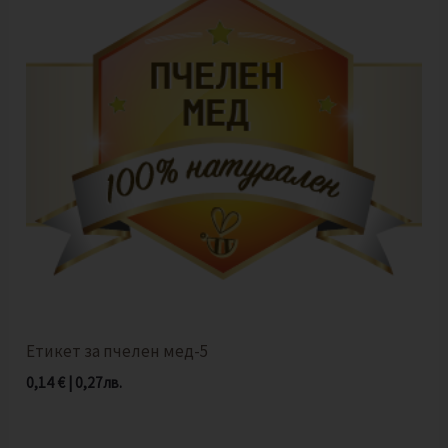
Етикет за пчелен мед-5
0,14
€
|
0,27
лв.