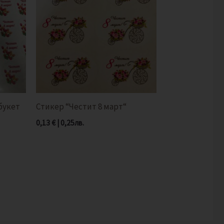
букет
Стикер “Честит 8 март“
0,13
€
|
0,25
лв.