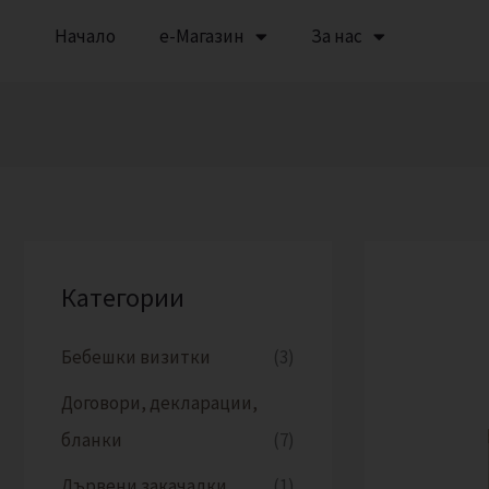
Skip
Начало
е-Магазин
За нас
to
content
Категории
Бебешки визитки
(3)
Договори, декларации,
бланки
(7)
Дървени закачалки
(1)