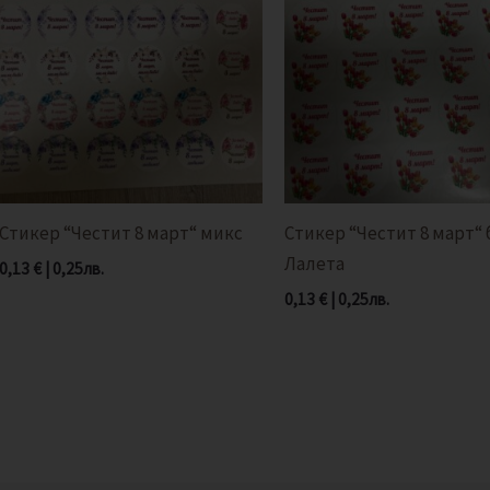
Стикер “Честит 8 март“ микс
Стикер “Честит 8 март“ 
Лалета
0,13
€
|
0,25
лв.
0,13
€
|
0,25
лв.