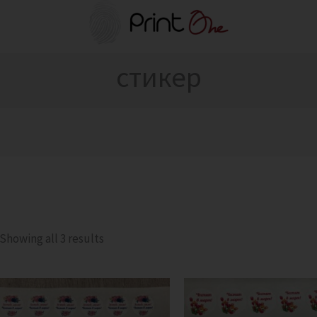
Sorted
by
latest
стикер
Showing all 3 results