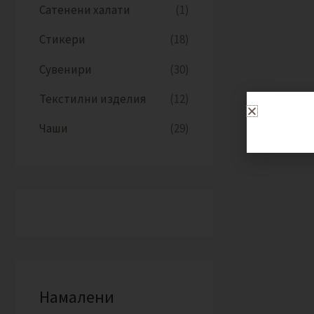
Сатенени халати
(1)
Стикери
(18)
Сувенири
(30)
Текстилни изделия
(12)
Чаши
(29)
Намалени