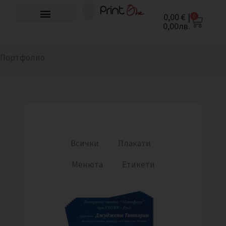
Skip
0,00
€
|
0
Cart
to
0,00
лв.
content
Портфолио
Всички
Плакати
Менюта
Етикети