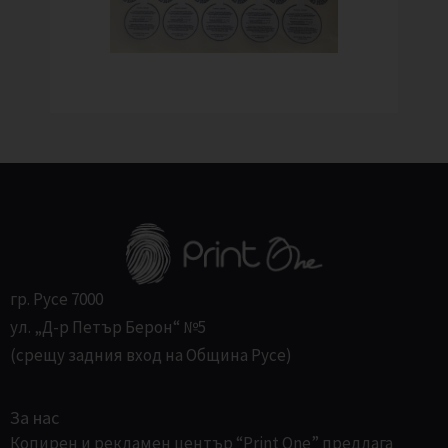
гр. Русе 7000
ул. „Д-р Петър Берон“ №5
(срещу задния вход на Община Русе)
За нас
Копирен и рекламен център “Print One” предлага