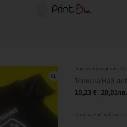
Текстилни изделия
,
Те
количество
за
Тениска Най-до
Тениска
10,23
€
|
20,01
лв.
Най-
добрият
геймър
Тениска Най-добрият г