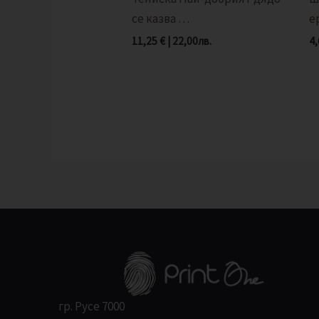
се казва …
е
11,25
€
|
22,00
лв.
4
гр. Русе 7000