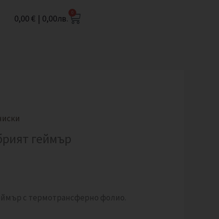
0
Cart
0,00
€
|
0,00
лв.
ниски
брият геймър
еймър с термотрансферно фолио.