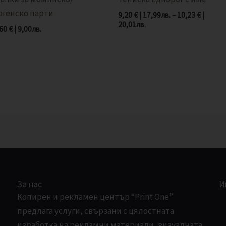
ргенско парти
9,20
€
|
17,99
лв.
–
10,23
€
|
20,01
лв.
,60
€
|
9,00
лв.
За нас
И
Копирен и рекламен център “Print One”
предлага услуги, свързани с цялостната
изработка на рекламни материали, визуалната