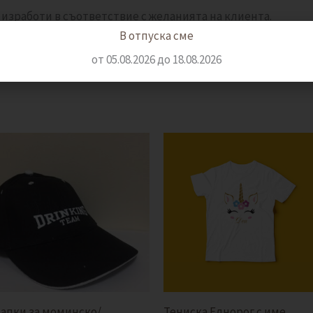
 изработи в съответствие с желанията на клиента.
В отпуска сме
вързани с изработването на продукта, моля пишете на
of
от 05.08.2026 до 18.08.2026
Price
range:
9,20 €
|
17,99лв.
through
10,23 €
|
20,01лв.
апки за моминско/
Тениска Еднорог с име