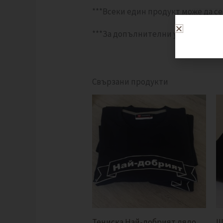
***Всеки един продукт може да се
***За допълнителни уточнения, с
Свързани продукти
Тениска Най-добрият дядо
Ш