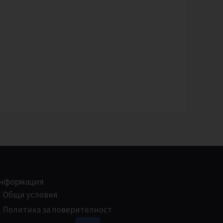
нформация
Общи условия
Политика за поверителност
F