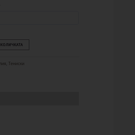
т
 КОЛИЧКАТА
лия
,
Тениски