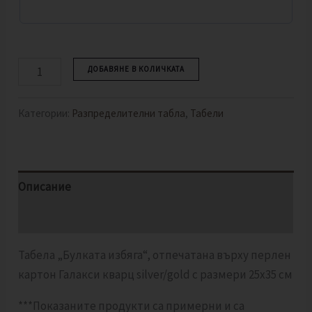
ДОБАВЯНЕ В КОЛИЧКАТА
Категории:
Разпределителни табла
,
Табели
Описание
Отзиви (0)
Табела „Булката избяга“, отпечатана върху перлен
картон Галакси кварц silver/gold с размери 25х35 см
***Показаните продукти са примерни и са