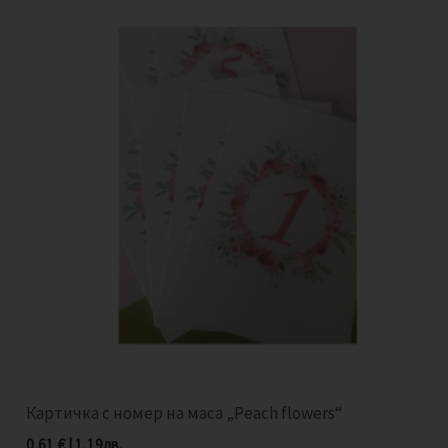
Картичка с номер на маса „Peach flowers“
0,61
€
|
1,19
лв.