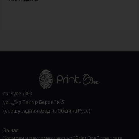
гр. Русе 7000
ул. „Д-р Петър Берон“ №5
(срещу задния вход на Община Русе)
За нас
Копирен и рекламен център “Print One” предлага