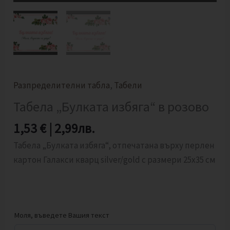
Разпределителни табла
,
Табели
Табела „Булката избяга“ в розово
1,53
€
|
2,99
лв.
Табела „Булката избяга“, отпечатана върху перлен
картон Галакси кварц silver/gold с размери 25х35 см
Моля, въведете Вашия текст