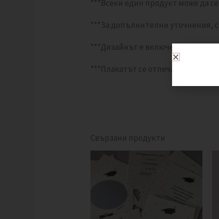
***Всеки един продукт може да се
***За допълнителни уточнения, с
***Дизайнът е включен в цената.
***Плакатът се отпечатва върху 
Свързани продукти