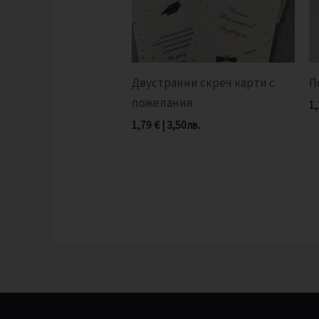
Двустранни скреч карти с
П
пожелания
1
1,79
€
|
3,50
лв.