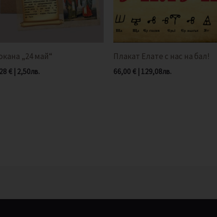
окана „24 май“
Плакат Елате с нас на бал!
,28
€
|
2,50
лв.
66,00
€
|
129,08
лв.