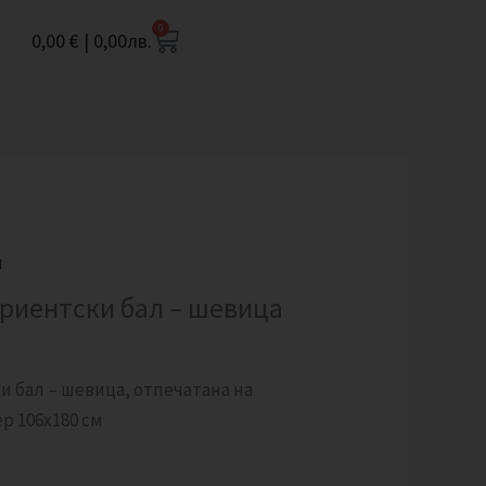
0
Cart
0,00
€
|
0,00
лв.
и
уриентски бал – шевица
и бал – шевица, отпечатана на
р 106х180 см