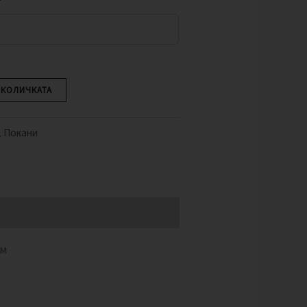
т
 КОЛИЧКАТА
,
Покани
см