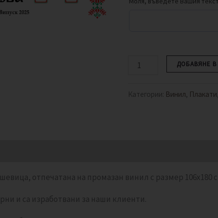
Моля, въведете Вашия текс
ДОБАВЯНЕ В
Категории:
Винил
,
Плакати
рмация
Отзиви (0)
 шевица, отпечатана на промазан винил с размер 106х180 
рни и са изработвани за наши клиенти.