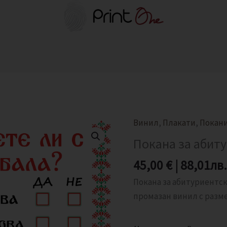
Винил
,
Плакати
,
Покан
количество
за
Покана за абит
Покана
45,00
€
|
88,01
лв.
за
абитуриентски
Покана за абитуриентск
бал
промазан винил с разме
-
шевица