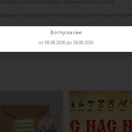
 изработи в съответствие с желанията на клиента.
вързани с изработването на продукта, моля пишете на
of
В отпуска сме
промазан винил
от 05.08.2026 до 18.08.2026