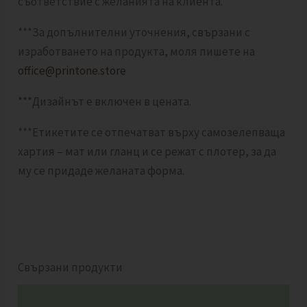
съответствие с желанията на клиента.
***За допълнителни уточнения, свързани с
изработването на продукта, моля пишете на
office@printone.store
***Дизайнът е включен в цената.
***Етикетите се отпечатват върху самозелепваща
хартия – мат или гланц и се режат с плотер, за да
му се придаде желаната форма.
Свързани продукти