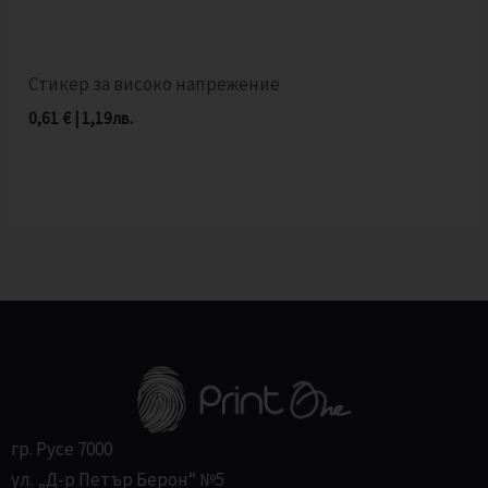
Стикер за високо напрежение
0,61
€
|
1,19
лв.
гр. Русе 7000
ул. „Д-р Петър Берон“ №5