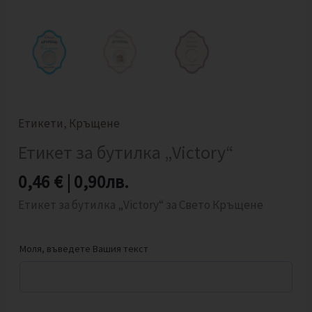
Етикети
,
Кръщене
Етикет за бутилка „Victory“
0,46
€
|
0,90
лв.
Етикет за бутилка „Victory“ за Свето Кръщене
Моля, въведете Вашия текст