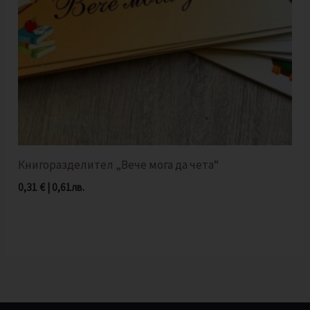
Книгоразделител „Вече мога да чета“
0,31
€
|
0,61
лв.