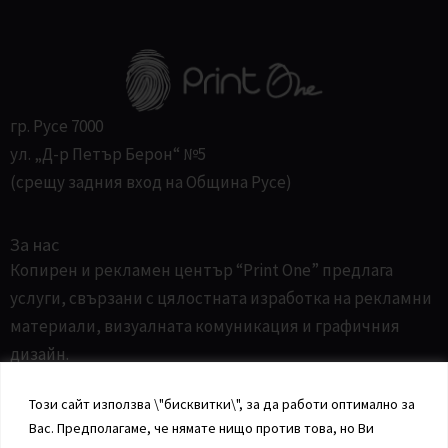
гр. Русе 7000
ул. „Д-р Петър Берон“ №5
(срещу задния вход на Община Русе)
За нас
Копирен и рекламен център “Print One” предлага
услуги, свързани с цялостната изработка на рекламни
материали, визуалната комуникация и графичния
дизайн.
Този сайт използва \"бисквитки\", за да работи оптимално за
Информация
Вас. Предполагаме, че нямате нищо против това, но Ви