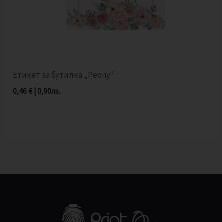
Етикет за бутилка „Peony“
0,46
€
|
0,90
лв.