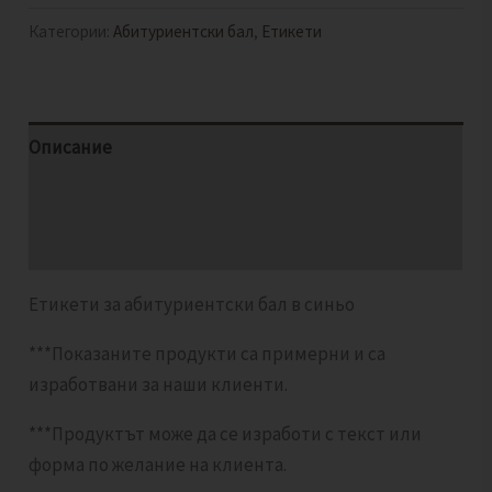
Категории:
Абитуриентски бал
,
Етикети
Описание
Допълнителна информация
Отзиви (0)
Етикети за абитуриентски бал в синьо
***Показаните продукти са примерни и са
изработвани за наши клиенти.
***Продуктът може да се изработи с текст или
форма по желание на клиента.