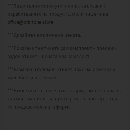
***За допълнителни уточнения, свързани с
изработването на продукта, моля пишете на
office@printone.store
***Дизайнът е включен в цената.
***Показаните етикети са в комплект – преден и
заден етикет – цената е за комплект
***Размер на големия етикет: 10х7 см, размер на
малкия етикет: 7х5 см
***Етикетите се отпечатват върху самозелепваща
хартия – мат или гланц и се режат с плотер, за да
се придаде желаната форма.