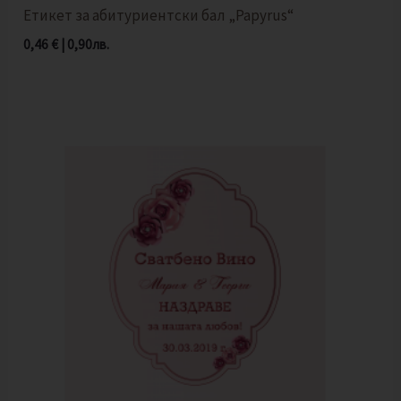
Етикет за абитуриентски бал „Papyrus“
0,46
€
|
0,90
лв.