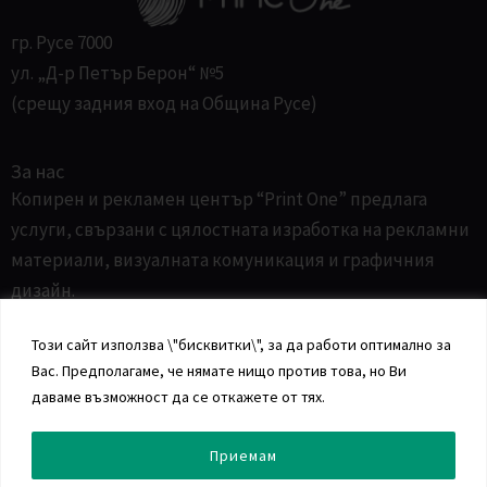
гр. Русе 7000
ул. „Д-р Петър Берон“ №5
(срещу задния вход на Община Русе)
За нас
Копирен и рекламен център “Print One” предлага
услуги, свързани с цялостната изработка на рекламни
материали, визуалната комуникация и графичния
дизайн.
Този сайт използва \"бисквитки\", за да работи оптимално за
Информация
Вас. Предполагаме, че нямате нищо против това, но Ви
даваме възможност да се откажете от тях.
Прочети повече
F
a
Приемам
c