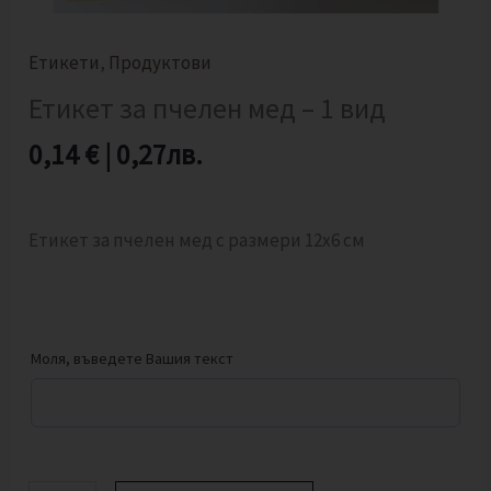
Етикети
,
Продуктови
Етикет за пчелен мед – 1 вид
0,14
€
|
0,27
лв.
Етикет за пчелен мед с размери 12х6 см
Моля, въведете Вашия текст