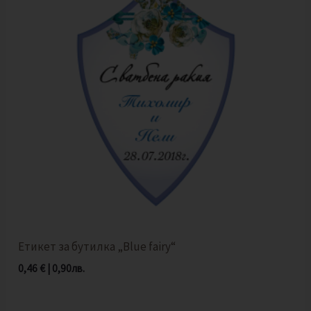
Етикет за бутилка „Blue fairy“
0,46
€
|
0,90
лв.