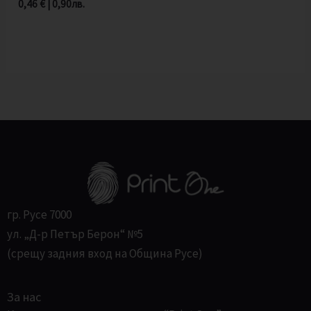
0,46
€
|
0,90
лв.
гр. Русе 7000
ул. „Д-р Петър Берон“ №5
(срещу задния вход на Община Русе)
За нас