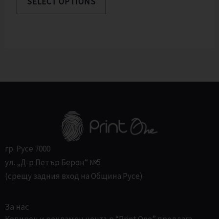
SELECT OPTIONS
€
3
|
,
А
1
6
6
9
Л
,
л
6
в
Е
2
.
л
.
Н
в
.
И
.
Е
гр. Русе 7000
ул. „Д-р Петър Берон“ №5
(срещу задния вход на Община Русе)
За нас
Копирен и рекламен център “Print One” предлага