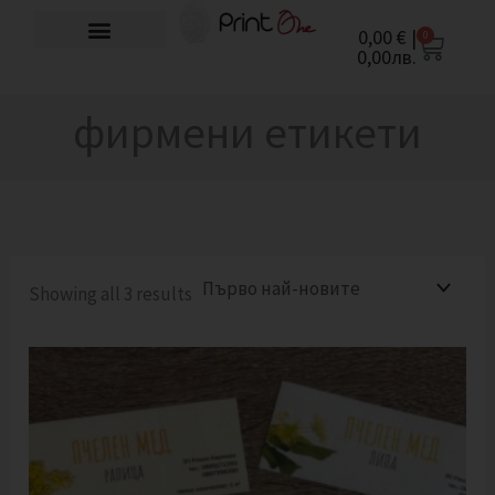
Sorted
Skip
by
0,00
€
|
0
Cart
to
latest
0,00
лв.
content
фирмени етикети
Showing all 3 results