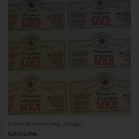
Етикет за пчелен мед „Vintage“
0,15
€
|
0,29
лв.