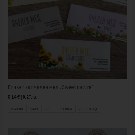
Етикет за пчелен мед „Sweet nature“
0,14
€
|
0,27
лв.
Акация
Букет
Липа
Рапица
Слънчоглед