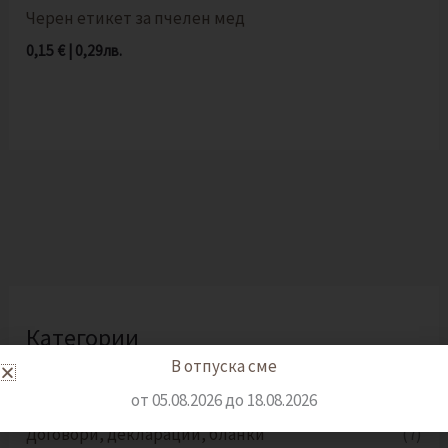
Черен етикет за пчелен мед
0,15
€
|
0,29
лв.
Категории
В отпуска сме
Бебешки визитки
(3)
от 05.08.2026 до 18.08.2026
Договори, декларации, бланки
(7)