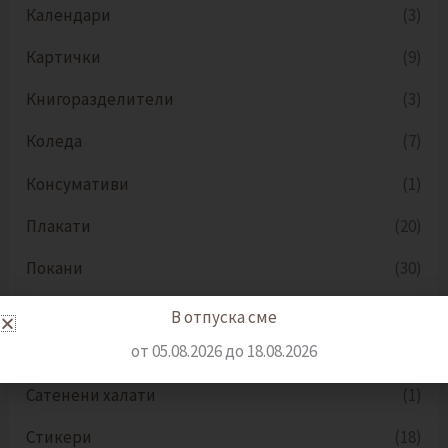
Календари
(3)
Картички
(9)
Книгоразделители
(3)
Коледа
(7)
Консумативи
(1)
Плакати
(20)
Покани
(30)
Разпределителни табла
(36)
В отпуска сме
от 05.08.2026 до 18.08.2026
Сатенени ленти
(12)
Сатенени халати
(1)
Стикери
(18)