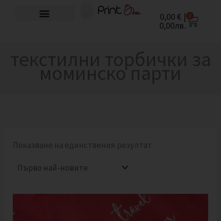
Skip
0,00
€
|
0
Cart
to
0,00
лв.
content
текстилни торбички за
моминско парти
Показване на единствения резултат