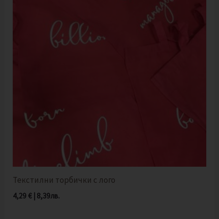
Текстилни торбички с лого
4,29
€
|
8,39
лв.