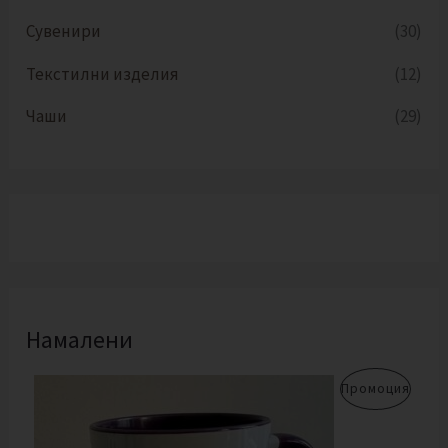
Сувенири
(30)
Текстилни изделия
(12)
Чаши
(29)
Намалени
O
Т
П
Промоция
r
е
i
к
Р
g
у