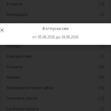
Етикети
(78)
Календари
(3)
Картички
(9)
В отпуска сме
Книгоразделители
(3)
от 05.08.2026 до 18.08.2026
Коледа
(7)
Консумативи
(1)
Плакати
(20)
Покани
(30)
Разпределителни табла
(36)
Сатенени ленти
(12)
Сатенени халати
(1)