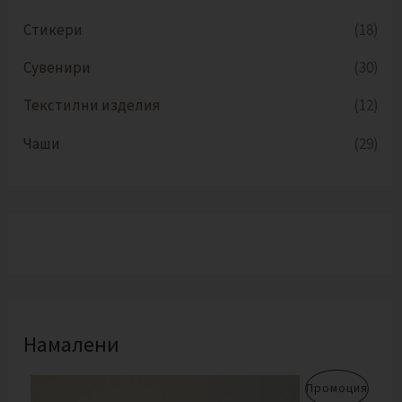
Стикери
(18)
Сувенири
(30)
Текстилни изделия
(12)
Чаши
(29)
Намалени
O
Т
П
Промоция
r
е