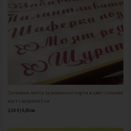
Сатенени ленти за моминско парти в цвят слонова
кост с ширина 5 см
3,50
€
|
6,85
лв.