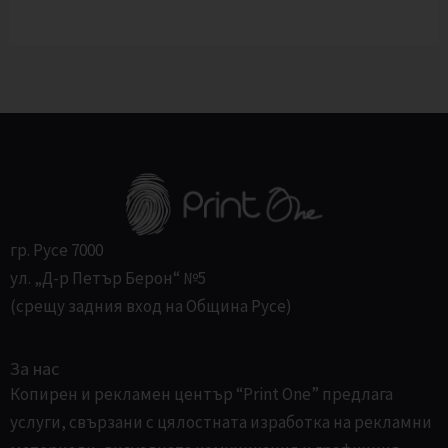
6
9
Л
,
л
6
в
Е
2
.
л
.
Н
в
.
И
.
Е
гр. Русе 7000
ул. „Д-р Петър Берон“ №5
(срещу задния вход на Община Русе)
За нас
Копирен и рекламен център “Print One” предлага
услуги, свързани с цялостната изработка на рекламни