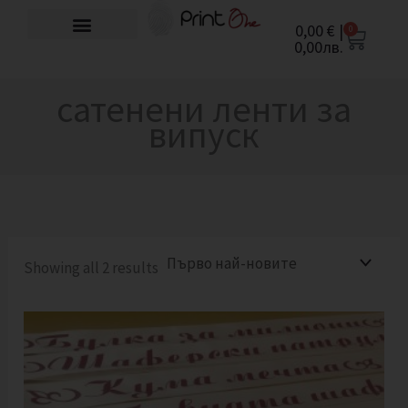
Sorted
Skip
by
0,00
€
|
0
Cart
to
latest
0,00
лв.
content
сатенени ленти за
випуск
Showing all 2 results