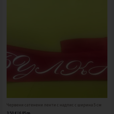
Червени сатенени ленти с надпис с ширина 5 см
3,50
€
|
6,85
лв.